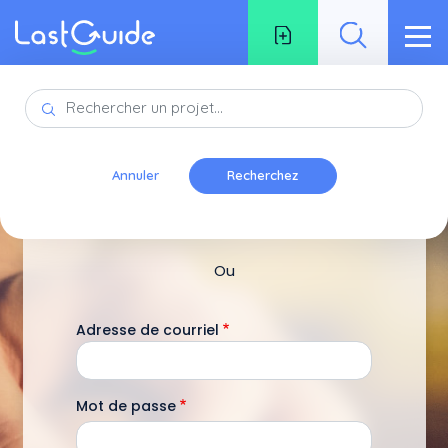
Aller au contenu principal
Annuler
Se connecter avec Google
Ou
Adresse de courriel
Mot de passe