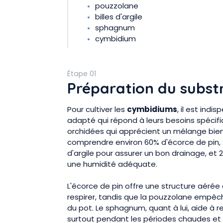
pouzzolane
billes d'argile
sphagnum
cymbidium
Étape 01
Préparation du subst
Pour cultiver les
cymbidiums
, il est ind
adapté qui répond à leurs besoins spécif
orchidées qui apprécient un mélange bien 
comprendre environ 60% d'écorce de pin, 
d'argile pour assurer un bon drainage, e
une humidité adéquate.
L'écorce de pin offre une structure aérée
respirer, tandis que la pouzzolane empêc
du pot. Le sphagnum, quant à lui, aide à re
surtout pendant les périodes chaudes et