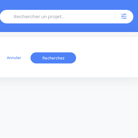
 les cymbidiums?
Annuler