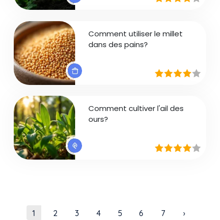
Comment utiliser le millet
dans des pains?
Comment cultiver l'ail des
ours?
Pagination
Page courante
Page
Page
Page
Page
Page
Page
Page suiv
1
2
3
4
5
6
7
›