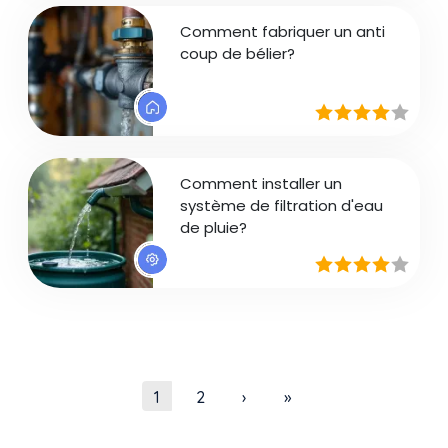
Comment fabriquer un anti
coup de bélier?
Comment installer un
système de filtration d'eau
de pluie?
Pagination
Page courante
Page
Page suivante
Dernière page
1
2
›
»