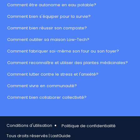
Comment être autonome en eau potable?
Comment bien s'équiper pour la survie?
Comment bien réussir son composte?
Comment outiller sa maison Low-Tech?
Comment fabriquer soi-même son four ou son foyer?
Comment reconnaître et utiliser des plantes médicinales?
Comment lutter contre le stress et l'anxiété?
Comment vivre en communauté?
Comment bien collaborer collectivité?
Footer Copy
Conditions d'utilisation
Politique de confidentialité
Tous droits réservés | LastGuide