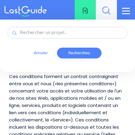
Aller au contenu principal
Fil d'Ariane
Accueil
Conditions d'utilisation
Annuler
LastGuide.org - Les Termes
Ces conditions forment un contrat contraignant
entre vous et nous («les présentes conditions»)
concernant votre accès et votre utilisation de l'un
de nos sites Web, applications mobiles et / ou en
ligne, services, produits et logiciels contenant un
lien vers ces conditions (individuellement et
collectivement, le «Service»). Ces conditions
incluent les dispositions ci-dessous et toutes les
conditions spéciales relatives au service (telles