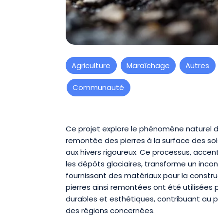
Agriculture
Maraîchage
Autres
Communauté
Présentation
Ce projet explore le phénomène naturel d
remontée des pierres à la surface des sol
aux hivers rigoureux. Ce processus, accen
les dépôts glaciaires, transforme un inco
fournissant des matériaux pour la construc
pierres ainsi remontées ont été utilisées 
durables et esthétiques, contribuant au pa
des régions concernées.