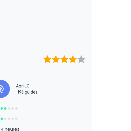
Agri.LG
1196 guides
4 heures