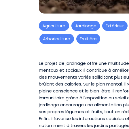
Agriculture
Jardinage
Extérieur
Arboriculture
Fruitière
Présentation
Le projet de jardinage offre une multitud
mentaux et sociaux. Il contribue à amélior
des mouvements variés sollicitant plusieu
brûlant des calories. Sur le plan mental, il 
pleine conscience et le bien-être. Il ren
immunitaire grâce à l'exposition au soleil
jardinage encourage une alimentation plu
ses propres légumes et fruits, tout en réd
Enfin, il favorise les interactions social
notamment à travers les jardins partagés e