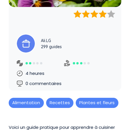
Ali.LG
299 guides
4 heures
0 commentaires
Alimentation
Recettes
Plantes et fleurs
Présentation
Voici un guide pratique pour apprendre à cuisiner