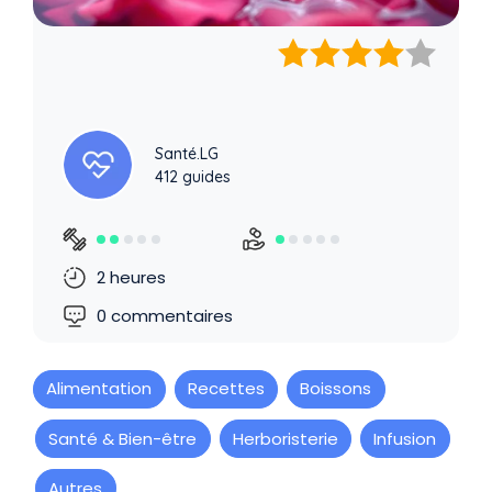
Santé.LG
412 guides
2 heures
0 commentaires
Alimentation
Recettes
Boissons
Santé & Bien-être
Herboristerie
Infusion
Autres