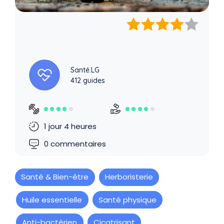
Santé.LG
412 guides
1 jour 4 heures
0 commentaires
Santé & Bien-être
Herboristerie
Huile essentielle
Santé physique
Anti-bactérien
Cicatrisant