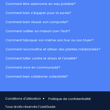
Comment être autonome en eau potable?
Comment bien s'équiper pour la survie?
Comment bien réussir son composte?
Comment outiller sa maison Low-Tech?
Comment fabriquer soi-même son four ou son foyer?
Comment reconnaître et utiliser des plantes médicinales?
Comment lutter contre le stress et l'anxiété?
Comment vivre en communauté?
Comment bien collaborer collectivité?
Footer Copy
Conditions d'utilisation
Politique de confidentialité
Tous droits réservés | LastGuide