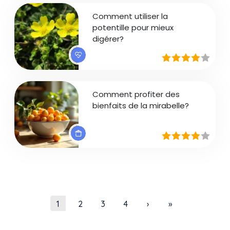
Comment utiliser la
potentille pour mieux
digérer?
Comment profiter des
bienfaits de la mirabelle?
Pagination
Page courante
Page
Page
Page
Page suivante
Dernière page
1
2
3
4
›
»