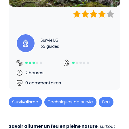
Survie.LG
35 guides
2 heures
0 commentaires
Survivalisme
Techniques de survie
Feu
Présentation
Savoir allumer un feu en pleine nature
, surtout