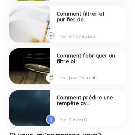
Comment filtrer et
purifier de...
Par
Antoine Ledu
Comment fabriquer un
filtre bi...
Par
Low-Tech Lab
Comment prédire une
tempête av...
Par
Survie.LG
Et vous, qu'en pensez-vous?