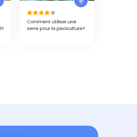
Comment utiliser une
l?
serre pour la pisciculture?
uivante
ernière page