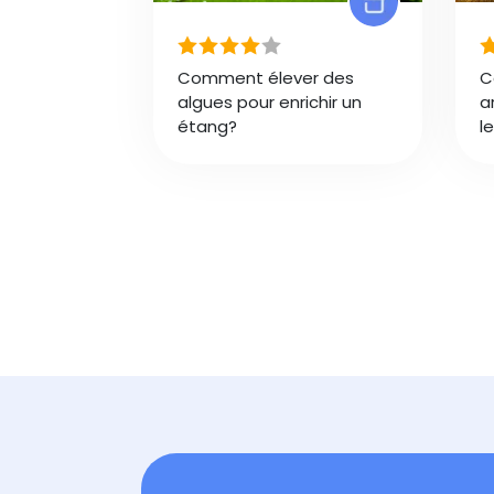
Comment élever des
C
algues pour enrichir un
a
étang?
l
Pagination