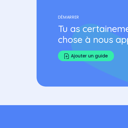
DÉMARRER
Tu as certainem
chose à nous ap
Ajouter un guide