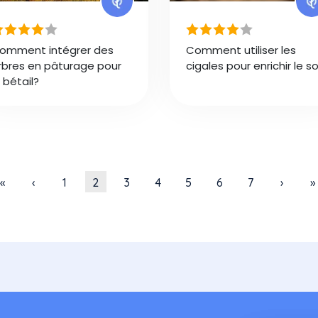
omment intégrer des
Comment utiliser les
rbres en pâturage pour
cigales pour enrichir le so
e bétail?
Première page
Page précédente
Page
Page courante
Page
Page
Page
Page
Page
Page s
D
«
‹
1
2
3
4
5
6
7
›
»