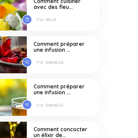
Comment cuisiner
avec des fleu...
Par
Ali.LG
Comment préparer
une infusion ...
Par
Santé.LG
Comment préparer
une infusion ...
Par
Santé.LG
Comment concocter
un élixir de...