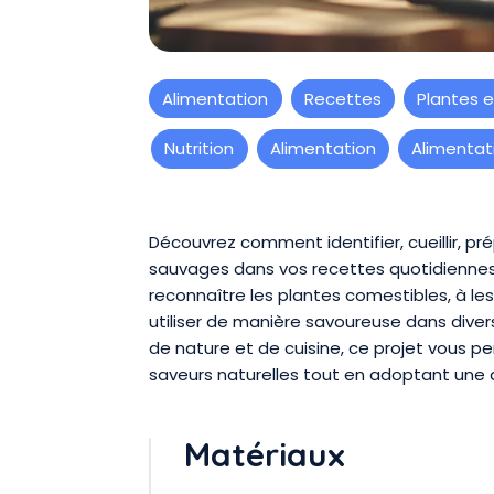
Alimentation
Recettes
Plantes e
Nutrition
Alimentation
Alimentat
Présentation
Découvrez comment identifier, cueillir, pr
sauvages dans vos recettes quotidiennes
reconnaître les plantes comestibles, à l
utiliser de manière savoureuse dans divers
de nature et de cuisine, ce projet vous pe
saveurs naturelles tout en adoptant une 
Matériaux