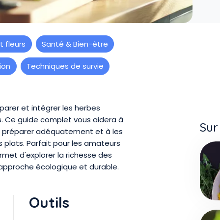
t fleurs
Santé & Bien-être
ion
Techniques de survie
éparer et intégrer les herbes
. Ce guide complet vous aidera à
Sur
es préparer adéquatement et à les
 plats. Parfait pour les amateurs
rmet d'explorer la richesse des
approche écologique et durable.
Outils