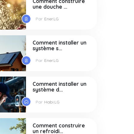
Comment construire
une douche ...
Par
Ener.LG
Comment installer un
système s...
Par
Ener.LG
Comment installer un
système d...
Par
Habi.LG
Comment construire
un refroidi...