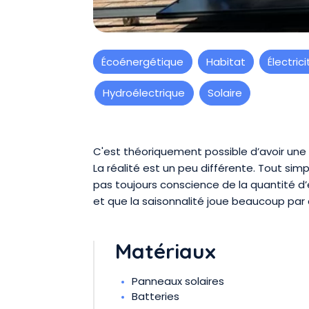
Écoénergétique
Habitat
Électrici
Hydroélectrique
Solaire
Présentation
C'est théoriquement possible d’avoir une
La réalité est un peu différente. Tout s
pas toujours conscience de la quantité 
et que la saisonnalité joue beaucoup par
Matériaux
Panneaux solaires
Batteries