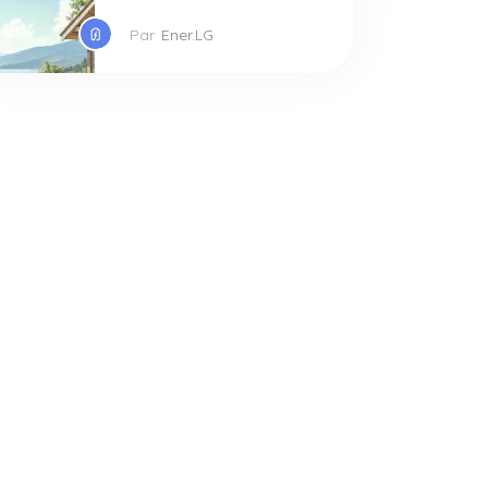
Par
Ener.LG