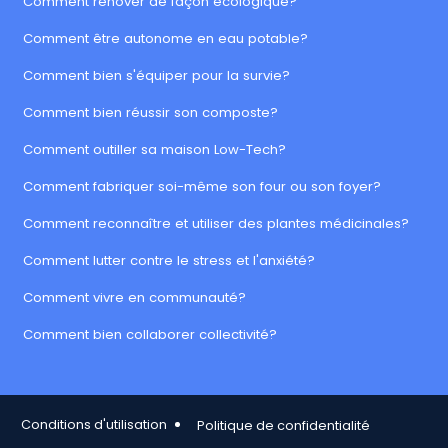
Comment rénover de façon écologique?
Comment être autonome en eau potable?
Comment bien s'équiper pour la survie?
Comment bien réussir son composte?
Comment outiller sa maison Low-Tech?
Comment fabriquer soi-même son four ou son foyer?
Comment reconnaître et utiliser des plantes médicinales?
Comment lutter contre le stress et l'anxiété?
Comment vivre en communauté?
Comment bien collaborer collectivité?
Footer Copy
Conditions d'utilisation
Politique de confidentialité