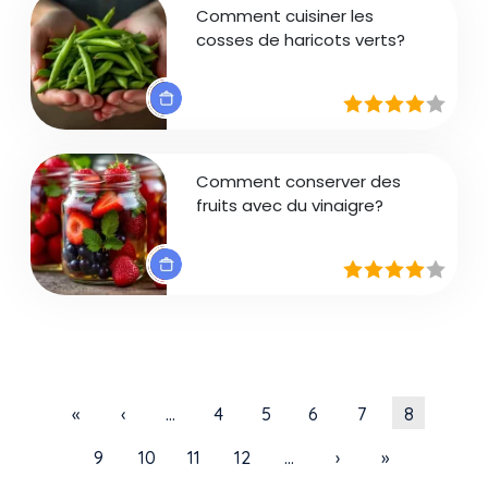
Comment cuisiner les
cosses de haricots verts?
Comment conserver des
fruits avec du vinaigre?
Pagination
Première page
Page précédente
Page
Page
Page
Page
Page cour
«
‹
…
4
5
6
7
8
Page
Page
Page
Page
Page suivante
Dernière pag
9
10
11
12
…
›
»