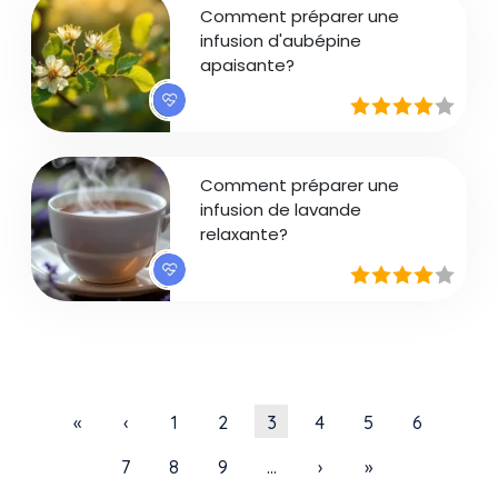
Comment préparer une
infusion d'aubépine
apaisante?
Comment préparer une
infusion de lavande
relaxante?
Pagination
Première page
Page précédente
Page
Page
Page courante
Page
Page
Page
«
‹
1
2
3
4
5
6
Page
Page
Page
Page suivante
Dernière page
7
8
9
…
›
»