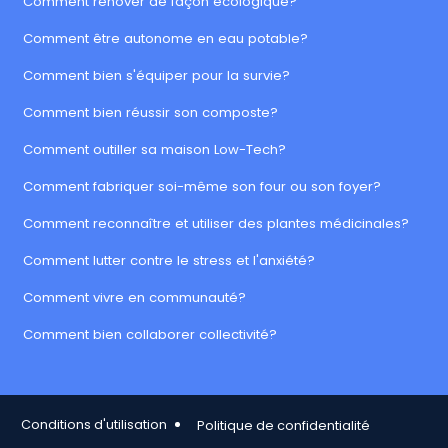
Comment rénover de façon écologique?
Comment être autonome en eau potable?
Comment bien s'équiper pour la survie?
Comment bien réussir son composte?
Comment outiller sa maison Low-Tech?
Comment fabriquer soi-même son four ou son foyer?
Comment reconnaître et utiliser des plantes médicinales?
Comment lutter contre le stress et l'anxiété?
Comment vivre en communauté?
Comment bien collaborer collectivité?
Footer Copy
Conditions d'utilisation
Politique de confidentialité