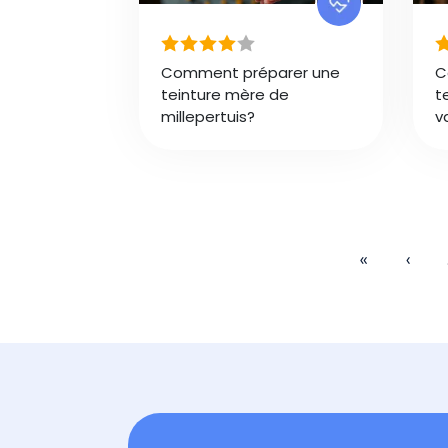
Comment préparer une
C
teinture mère de
t
millepertuis?
v
Pagination
Première p
Page 
«
‹