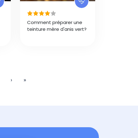
Comment préparer une
teinture mère d'anis vert?
Page suivante
Dernière page
›
»