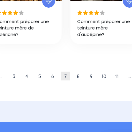
omment préparer une
Comment préparer une
einture mère de
teinture mère
alériane?
d'aubépine?
age
précédente
Page
Page
Page
Page
Page courante
Page
Page
Page
Page
…
3
4
5
6
7
8
9
10
11
…