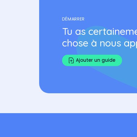
DÉMARRER
Tu as certainem
chose à nous ap
Ajouter un guide