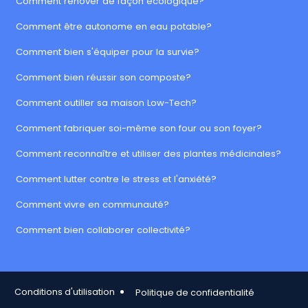
Comment rénover de façon écologique?
Comment être autonome en eau potable?
Comment bien s'équiper pour la survie?
Comment bien réussir son composte?
Comment outiller sa maison Low-Tech?
Comment fabriquer soi-même son four ou son foyer?
Comment reconnaître et utiliser des plantes médicinales?
Comment lutter contre le stress et l'anxiété?
Comment vivre en communauté?
Comment bien collaborer collectivité?
Footer Copy
Conditions d'utilisation
Politique de confidentialité