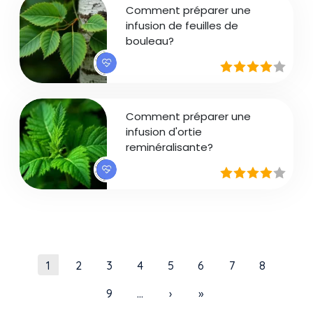
Comment préparer une
infusion de feuilles de
bouleau?
Comment préparer une
infusion d'ortie
reminéralisante?
Pagination
Page courante
Page
Page
Page
Page
Page
Page
Page
1
2
3
4
5
6
7
8
Page
Page suivante
Dernière page
9
…
›
»