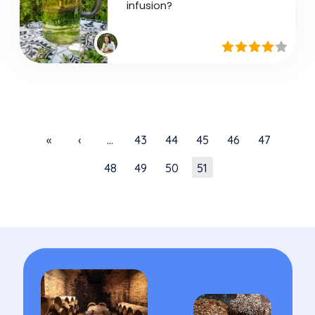
infusion?
Pagination
Première page
Page précédente
Page
Page
Page
Page
Page
«
‹
…
43
44
45
46
47
Page
Page
Page
Page courante
48
49
50
51