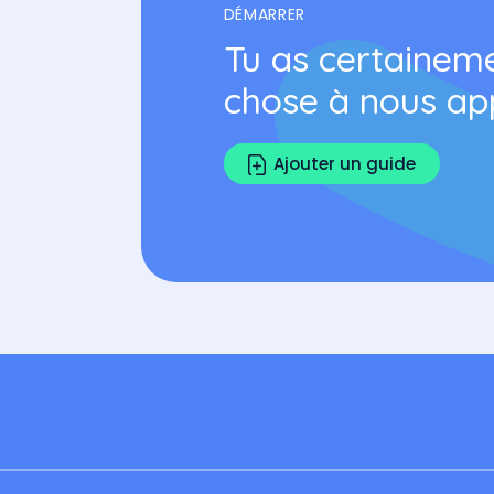
DÉMARRER
Tu as certainem
chose à nous ap
Ajouter un guide