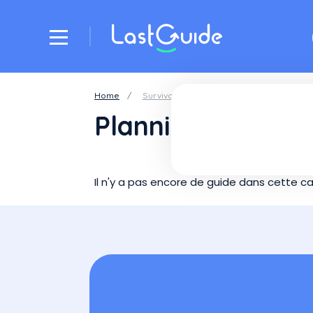
Skip to main content
Breadcrumb
Home
Survivalism
Planning
Il n'y a pas encore de guide dans cette ca