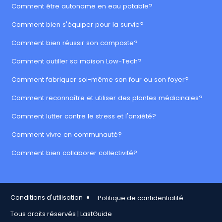
Comment être autonome en eau potable?
Comment bien s'équiper pour la survie?
Comment bien réussir son composte?
Comment outiller sa maison Low-Tech?
Comment fabriquer soi-même son four ou son foyer?
Comment reconnaître et utiliser des plantes médicinales?
Comment lutter contre le stress et l'anxiété?
Comment vivre en communauté?
Comment bien collaborer collectivité?
Footer Copy
Conditions d'utilisation
Politique de confidentialité
Tous droits réservés | LastGuide