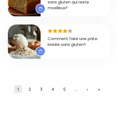
sans gluten qui reste
moelleux?
Comment faire une pâte
brisée sans gluten?
Pagination
Page courante
Page
Page
Page
Page
Page suivante
Dernière 
1
2
3
4
5
…
›
»