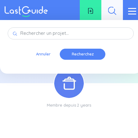
Aller au contenu principal
Canada
299 guides
Annuler
Membre depuis
2 years