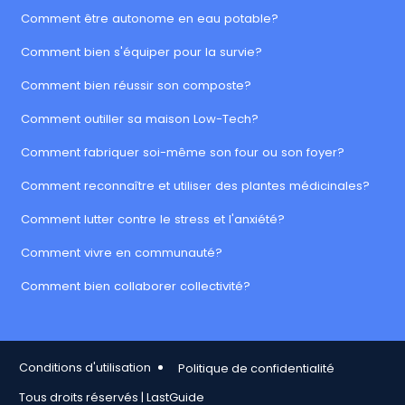
Comment être autonome en eau potable?
Comment bien s'équiper pour la survie?
Comment bien réussir son composte?
Comment outiller sa maison Low-Tech?
Comment fabriquer soi-même son four ou son foyer?
Comment reconnaître et utiliser des plantes médicinales?
Comment lutter contre le stress et l'anxiété?
Comment vivre en communauté?
Comment bien collaborer collectivité?
Footer Copy
Conditions d'utilisation
Politique de confidentialité
Tous droits réservés | LastGuide